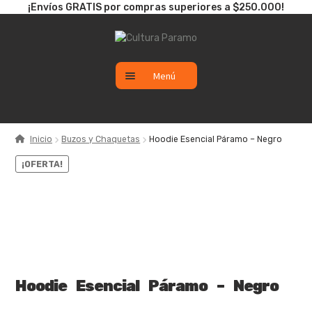
¡Envíos GRATIS por compras superiores a $250.000!
Ir
Ir
a
al
la
contenido
Menú
navegación
CATÁLOGO
Inicio
Buzos y Chaquetas
Hoodie Esencial Páramo – Negro
SALE
¡OFERTA!
NUEVO
Hoodie Esencial Páramo – Negro