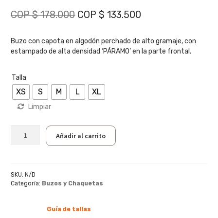
El
El
COP $
178.000
COP $
133.500
precio
precio
original
actual
Buzo con capota en algodón perchado de alto gramaje, con
estampado de alta densidad ‘PÁRAMO’ en la parte frontal.
era:
es:
COP
COP
Talla
$ 178.000.
$ 133.500.
XS
S
M
L
XL
Limpiar
Hoodie
Añadir al carrito
Esencial
Páramo
-
Negro
SKU:
N/D
cantidad
Categoría:
Buzos y Chaquetas
Guía de tallas