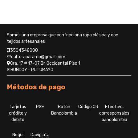
tiene
página
COP
COP
múltiples
de
$ 178.000.
$ 133.500.
variantes.
producto
Las
opciones
se
Somos una empresa que confecciona ropa clásica y con
pueden
tejidos artesanales
elegir
3504348000
en
culturaparamo@gmail.com
la
Cra. 17 # 17-07 Br. Occidental Piso 1
página
SIBUNDOY - PUTUMAYO
de
producto
Métodos de pago
Tarjetas
PSE
Botón
Código QR
Efectivo,
crédito y
Bancolombia
corresponsales
débito
bancolombia
Nequi
Daviplata