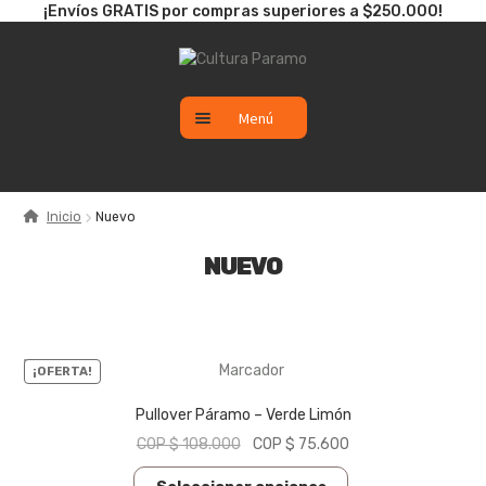
¡Envíos GRATIS por compras superiores a $250.000!
Ir
Ir
a
al
la
contenido
Menú
navegación
CATÁLOGO
Inicio
Nuevo
SALE
NUEVO
NUEVO
¡OFERTA!
Pullover Páramo – Verde Limón
El
El
COP $
108.000
COP $
75.600
precio
precio
Este