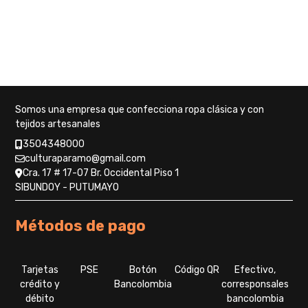
variantes.
producto
Las
opciones
se
pueden
elegir
en
la
Somos una empresa que confecciona ropa clásica y con
página
tejidos artesanales
de
3504348000
producto
culturaparamo@gmail.com
Cra. 17 # 17-07 Br. Occidental Piso 1
SIBUNDOY - PUTUMAYO
Métodos de pago
Tarjetas
PSE
Botón
Código QR
Efectivo,
crédito y
Bancolombia
corresponsales
débito
bancolombia