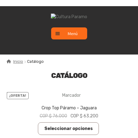
Ir
Ir
a
al
la
contenido
Menú
navegación
CATÁLOGO
Inicio
Catálogo
SALE
CATÁLOGO
NUEVO
¡OFERTA!
Crop Top Páramo – Jaguara
El
El
COP $
76.000
COP $
63.200
precio
precio
Este
Seleccionar opciones
original
actual
producto
era:
es: