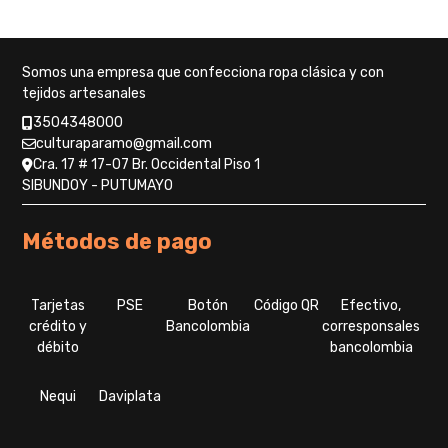
opciones
se
pueden
Somos una empresa que confecciona ropa clásica y con
elegir
tejidos artesanales
en
la
3504348000
página
culturaparamo@gmail.com
de
Cra. 17 # 17-07 Br. Occidental Piso 1
producto
SIBUNDOY - PUTUMAYO
Métodos de pago
Tarjetas
PSE
Botón
Código QR
Efectivo,
crédito y
Bancolombia
corresponsales
débito
bancolombia
Nequi
Daviplata