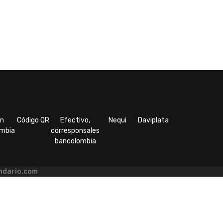
ón
Código QR
Efectivo,
Nequi
Daviplata
mbia
corresponsales
bancolombia
ndario.com