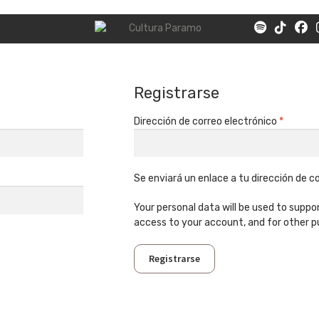
Ir
Ir
a
al
la
contenido
navegación
Registrarse
Obligat
Dirección de correo electrónico
*
Se enviará un enlace a tu dirección de 
Your personal data will be used to supp
access to your account, and for other p
Registrarse