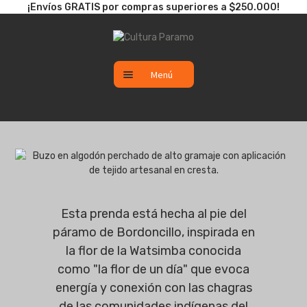
¡Envíos GRATIS por compras superiores a $250.000!
Ir
Ir
a
al
la
contenido
Menú
navegación
CATÁLOGO
SALE
NUEVO
Esta prenda está hecha al pie del
páramo de Bordoncillo, inspirada en
la flor de la Watsimba conocida
como "la flor de un día" que evoca
energía y conexión con las chagras
de las comunidades indígenas del